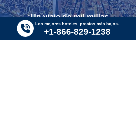
¡Un viaje de mil millas
Los mejores hoteles, precios más bajos.
comienza con un solo paso!
+1-866-829-1238
SUSCRÍBETE.
Entregar