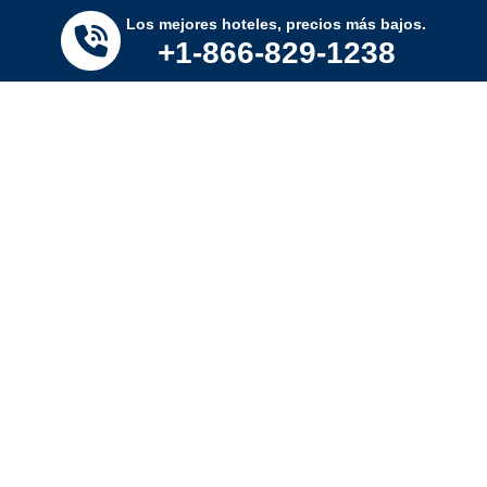
Ofertas de hotel
extendidas
los viernes
. Reserva hoy,
Los mejores hoteles, precios más bajos.
+1-866-829-1238
ahorra mañana.
Haz clic aquí.